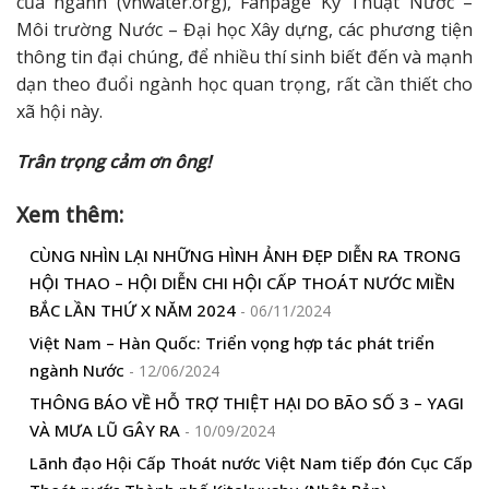
của ngành (vnwater.org), Fanpage Kỹ Thuật Nước –
Môi trường Nước – Đại học Xây dựng, các phương tiện
thông tin đại chúng, để nhiều thí sinh biết đến và mạnh
dạn theo đuổi ngành học quan trọng, rất cần thiết cho
xã hội này.
Trân trọng cảm ơn ông!
Xem thêm:
CÙNG NHÌN LẠI NHỮNG HÌNH ẢNH ĐẸP DIỄN RA TRONG
HỘI THAO – HỘI DIỄN CHI HỘI CẤP THOÁT NƯỚC MIỀN
BẮC LẦN THỨ X NĂM 2024
- 06/11/2024
Việt Nam – Hàn Quốc: Triển vọng hợp tác phát triển
ngành Nước
- 12/06/2024
THÔNG BÁO VỀ HỖ TRỢ THIỆT HẠI DO BÃO SỐ 3 – YAGI
VÀ MƯA LŨ GÂY RA
- 10/09/2024
Lãnh đạo Hội Cấp Thoát nước Việt Nam tiếp đón Cục Cấp