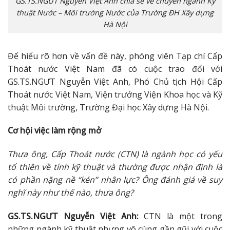
GS.TS.NGƯT Nguyễn Việt Anh chia sẻ về chuyên ngành Kỹ
thuật Nước – Môi trường Nước của Trường ĐH Xây dựng
Hà Nội
Để hiểu rõ hơn về vấn đề này, phóng viên Tạp chí Cấp
Thoát nước Việt Nam đã có cuộc trao đổi với
GS.TS.NGƯT Nguyễn Việt Anh, Phó Chủ tịch Hội Cấp
Thoát nước Việt Nam, Viện trưởng Viện Khoa học và Kỹ
thuật Môi trường, Trường Đại học Xây dựng Hà Nội.
Cơ hội việc làm rộng mở
Thưa ông, Cấp Thoát nước (CTN) là ngành học có yếu
tố thiên về tính kỹ thuật và thường được nhận định là
có phần nặng nề “kén” nhân lực? Ông đánh giá về suy
nghĩ này như thế nào, thưa ông?
GS.TS.NGƯT Nguyễn Việt Anh:
CTN là một trong
những ngành kỹ thuật nhưng vô cùng gần gũi với cuộc