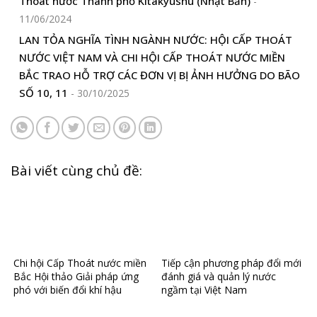
Thoát nước Thành phố Kitakyushu (Nhật Bản)
-
11/06/2024
LAN TỎA NGHĨA TÌNH NGÀNH NƯỚC: HỘI CẤP THOÁT
NƯỚC VIỆT NAM VÀ CHI HỘI CẤP THOÁT NƯỚC MIỀN
BẮC TRAO HỖ TRỢ CÁC ĐƠN VỊ BỊ ẢNH HƯỞNG DO BÃO
SỐ 10, 11
- 30/10/2025
Bài viết cùng chủ đề:
Chi hội Cấp Thoát nước miền
Tiếp cận phương pháp đổi mới
Bắc Hội thảo Giải pháp ứng
đánh giá và quản lý nước
phó với biến đổi khí hậu
ngầm tại Việt Nam