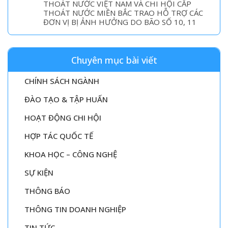
THOÁT NƯỚC VIỆT NAM VÀ CHI HỘI CẤP
THOÁT NƯỚC MIỀN BẮC TRAO HỖ TRỢ CÁC
ĐƠN VỊ BỊ ẢNH HƯỞNG DO BÃO SỐ 10, 11
Chuyên mục bài viết
CHÍNH SÁCH NGÀNH
ĐÀO TẠO & TẬP HUẤN
HOẠT ĐỘNG CHI HỘI
HỢP TÁC QUỐC TẾ
KHOA HỌC – CÔNG NGHỆ
SỰ KIỆN
THÔNG BÁO
THÔNG TIN DOANH NGHIỆP
TIN TỨC