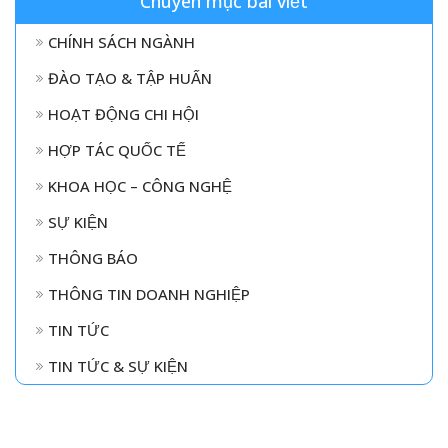
Chuyên mục bài viết
CHÍNH SÁCH NGÀNH
ĐÀO TẠO & TẬP HUẤN
HOẠT ĐỘNG CHI HỘI
HỢP TÁC QUỐC TẾ
KHOA HỌC – CÔNG NGHỆ
SỰ KIỆN
THÔNG BÁO
THÔNG TIN DOANH NGHIỆP
TIN TỨC
TIN TỨC & SỰ KIỆN