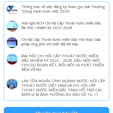
Thông báo về việc đăng ký tham gia Giải Thưởng
“Dòng Xanh nước Việt 2026”
Hội nghị BCH Chi hội Cấp Thoát nước miền Bắc
lần thứ I nhiệm kỳ 2025-2028
Chi hội Cấp Thoát nước miền Bắc Hội thảo Giải
pháp ứng phó với biến đổi khí hậu
ĐẠI HỘI CHI HỘI CẤP THOÁT NƯỚC MIỀN
BẮC NHIỆM KỲ 2025 – 2028: DẤU MỐC MỚI
CHO SỰ ĐOÀN KẾT, ĐỔI MỚI VÀ PHÁT TRIỂN
BỀN VỮNG
LAN TỎA NGHĨA TÌNH NGÀNH NƯỚC: HỘI CẤP
THOÁT NƯỚC VIỆT NAM VÀ CHI HỘI CẤP
THOÁT NƯỚC MIỀN BẮC TRAO HỖ TRỢ CÁC
ĐƠN VỊ BỊ ẢNH HƯỞNG DO BÃO SỐ 10, 11