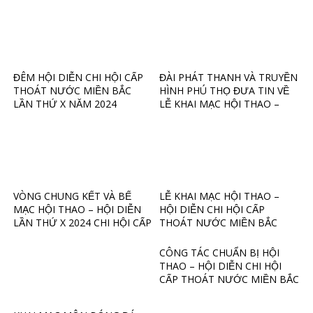
NƯỚC MIỀN BẮC LẦN THỨ X
NĂM 2024
ĐÊM HỘI DIỄN CHI HỘI CẤP
ĐÀI PHÁT THANH VÀ TRUYỀN
THOÁT NƯỚC MIỀN BẮC
HÌNH PHÚ THỌ ĐƯA TIN VỀ
LẦN THỨ X NĂM 2024
LỄ KHAI MẠC HỘI THAO –
HỘI DIỄN CHI HỘI CẤP
THOÁT NƯỚC MIỀN BẮC
LẦN THỨ X 2024
VÒNG CHUNG KẾT VÀ BẾ
LỄ KHAI MẠC HỘI THAO –
MẠC HỘI THAO – HỘI DIỄN
HỘI DIỄN CHI HỘI CẤP
LẦN THỨ X 2024 CHI HỘI CẤP
THOÁT NƯỚC MIỀN BẮC
THOÁT NƯỚC MIỀN BẮC
LẦN THỨ X NĂM 2024
CÔNG TÁC CHUẨN BỊ HỘI
THAO – HỘI DIỄN CHI HỘI
CẤP THOÁT NƯỚC MIỀN BẮC
LẦN THỨ X NĂM 2024