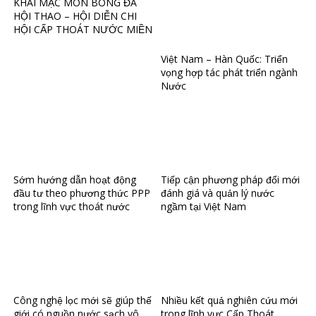
KHAI MẠC MÔN BÓNG ĐÁ
HỘI THAO – HỘI DIỄN CHI
HỘI CẤP THOÁT NƯỚC MIỀN
BẮC
Việt Nam – Hàn Quốc: Triển
vọng hợp tác phát triển ngành
Nước
Sớm hướng dẫn hoạt động
Tiếp cận phương pháp đổi mới
đầu tư theo phương thức PPP
đánh giá và quản lý nước
trong lĩnh vực thoát nước
ngầm tại Việt Nam
Công nghệ lọc mới sẽ giúp thế
Nhiều kết quả nghiên cứu mới
giới có nguồn nước sạch vô
trong lĩnh vực Cấp Thoát