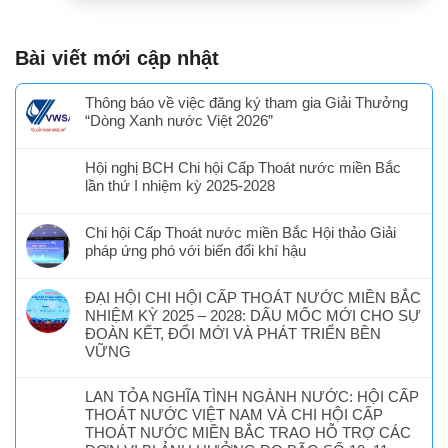
Bài viết mới cập nhật
Thông báo về việc đăng ký tham gia Giải Thưởng
“Dòng Xanh nước Việt 2026”
Hội nghị BCH Chi hội Cấp Thoát nước miền Bắc
lần thứ I nhiệm kỳ 2025-2028
Chi hội Cấp Thoát nước miền Bắc Hội thảo Giải
pháp ứng phó với biến đổi khí hậu
ĐẠI HỘI CHI HỘI CẤP THOÁT NƯỚC MIỀN BẮC
NHIỆM KỲ 2025 – 2028: DẤU MỐC MỚI CHO SỰ
ĐOÀN KẾT, ĐỔI MỚI VÀ PHÁT TRIỂN BỀN
VỮNG
LAN TỎA NGHĨA TÌNH NGÀNH NƯỚC: HỘI CẤP
THOÁT NƯỚC VIỆT NAM VÀ CHI HỘI CẤP
THOÁT NƯỚC MIỀN BẮC TRAO HỖ TRỢ CÁC