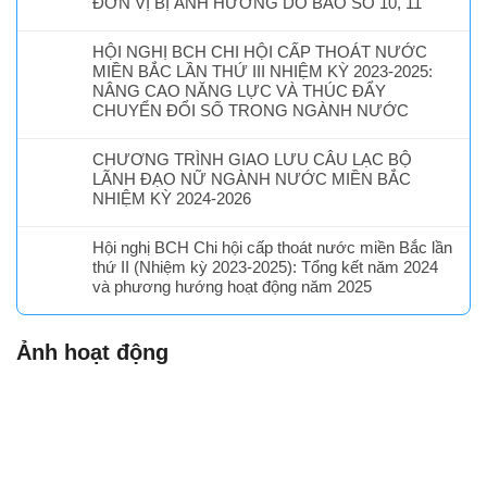
ĐƠN VỊ BỊ ẢNH HƯỞNG DO BÃO SỐ 10, 11
HỘI NGHỊ BCH CHI HỘI CẤP THOÁT NƯỚC
MIỀN BẮC LẦN THỨ III NHIỆM KỲ 2023-2025:
NÂNG CAO NĂNG LỰC VÀ THÚC ĐẨY
CHUYỂN ĐỔI SỐ TRONG NGÀNH NƯỚC
CHƯƠNG TRÌNH GIAO LƯU CÂU LẠC BỘ
LÃNH ĐẠO NỮ NGÀNH NƯỚC MIỀN BẮC
NHIỆM KỲ 2024-2026
Hội nghị BCH Chi hội cấp thoát nước miền Bắc lần
thứ II (Nhiệm kỳ 2023-2025): Tổng kết năm 2024
và phương hướng hoạt động năm 2025
Ảnh hoạt động